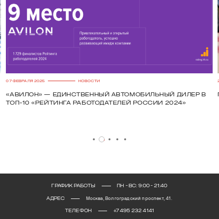
07 ФЕВРАЛЯ 2025
НОВОСТИ
20 
«Авилон» — единственный автомобильный дилер в
По
топ-10 «Рейтинга работодателей России 2024»
ГРАФИК РАБОТЫ
ПН - ВС: 9:00 - 21:40
АДРЕС
Москва, Волгоградский проспект, 41.
ТЕЛЕФОН
+7 495 232 4141