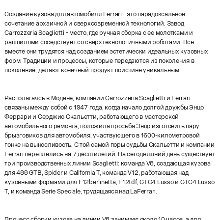
Создание кузова для автомобиля Ferrari - это парадоксальное
сочетание архаичной и сверхсовременной технологий. Завод
Carrozzeria Scaglietti - место, где ручная сборка с ее молотками и
рашпилями соседствует со сверхтехнологичными роботами. Все
вместе они трудятся над созданием эстетически идеальных кузовных
форм. Традиции и процессы, которые передаются из поколения в
поколение, делают конечный продукт поистине уникальным.
Располагаясь в Модене, компании Carrozzeria Scaglietti и Ferrari
связаны между собой с 1947 года, когда начало долгой дружбы Энцо
Феррари и Серджио Скальетти, работающего в мастерской
автомобильного ремонта, положила просьба Энцо изготовить пару
брызговиков для автомобиля, участвующего в 1600-километровой
гонке на выносливость. С той самой поры судьбы Скальетти и компании
Ferrari переплелись на 7 десятилетий. На сегодняшний день существует
три производственных линии Scaglietti: команда V8, создающая кузова
для 488 GTB, Spider и California T, команда V12, работающая над
кузовными формами для F12berlinetta, F12tdf, GTC4 Lusso и GTC4 Lusso
T, и команда Serie Speciale, трудящаяся над LaFerrari.
Процесс сборки кузова на линии V8 занимает около 10 часов, а для