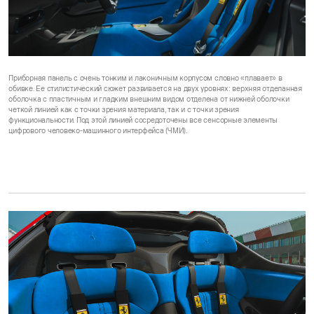
Приборная панель с очень тонким и лаконичным корпусом словно «плавает» в
обивке. Ее стилистический сюжет развивается на двух уровнях: верхняя отделанная
оболочка с пластичным и гладким внешним видом отделена от нижней оболочки
четкой линией как с точки зрения материала, так и с точки зрения
функциональности. Под этой линией сосредоточены все сенсорные элементы
цифрового человеко-машинного интерфейса (ЧМИ).