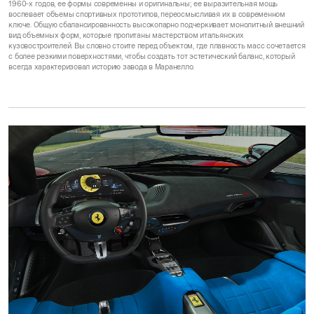
1960-х годов, ее формы современны и оригинальны; ее выразительная мощь
воспевает объемы спортивных прототипов, переосмысливая их в современном
ключе. Общую сбалансированность высокопарно подчеркивает монолитный внешний
вид объемных форм, которые пропитаны мастерством итальянских
кузовостроителей. Вы словно стоите перед объектом, где плавность масс сочетается
с более резкими поверхностями, чтобы создать тот эстетический баланс, который
всегда характеризовал историю завода в Маранелло.