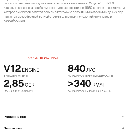
гоночного автомобиля: двигатель, шасси и аэродинамика. Модель 330 P3/4
идеально воплотила в себе дух спортивных прототипов 1960-х годов — десятилетия,
которое считается золотой эпохой автогонок с закрытыми колесами и до сих пор
является своеобразной точкой отсчета для целых поколений инженеров и
разработчиков.
4
ХАРАКТЕРИСТИКИ
V12
840
ENGINE
Л/С
Тип двигателя
Максимальная мощность
2,85
>340
СЕК
КМ/Ч
Разгон 0-100 км/ч
Максимальная скорость
Размер и вес
ДЛИНА
Двигатель