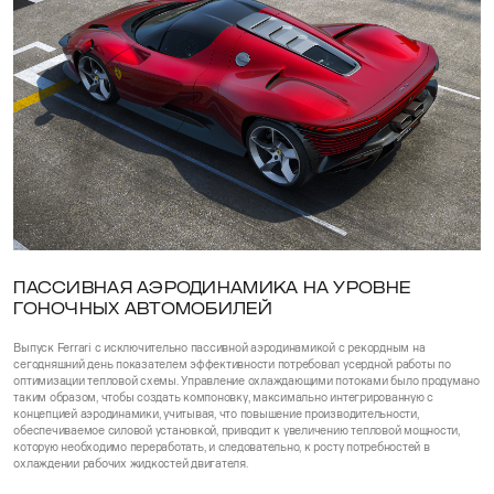
ПАССИВНАЯ АЭРОДИНАМИКА НА УРОВНЕ
ГОНОЧНЫХ АВТОМОБИЛЕЙ
Выпуск Ferrari с исключительно пассивной аэродинамикой с рекордным на
сегодняшний день показателем эффективности потребовал усердной работы по
оптимизации тепловой схемы. Управление охлаждающими потоками было продумано
таким образом, чтобы создать компоновку, максимально интегрированную с
концепцией аэродинамики, учитывая, что повышение производительности,
обеспечиваемое силовой установкой, приводит к увеличению тепловой мощности,
которую необходимо переработать, и следовательно, к росту потребностей в
охлаждении рабочих жидкостей двигателя.