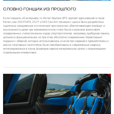
СЛОВНО ГОНЩИК ИЗ ПРОШЛОГО
Если говорить об интерьере, то Ferrari Daytona SP3 черпает вдохновение в таких
Ferrari, как 330 P3/P4, 312 P и 350 Can-Am. Начиная с шасси было разработано
тщательно продуманное и утонченное пространство, обеспечивающее комфорт и
изысканность даже при минималистском стиле. Была сохранена философия
определенных стилистических кодов спортпрототипов: например, приборная панель
цельная и функциональная, но при этом абсолютно современная. Характерные
подушки с обивкой, которые использовались в качестве сидений и прикреплялись к
шасси спортивных прототипов, были преобразованы в современные сиденья,
интегрированные в кузов, формируя единое материальное целое с окружающими
отделанными элементами.