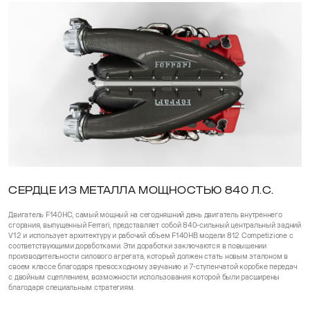
СЕРДЦЕ ИЗ МЕТАЛЛА МОЩНОСТЬЮ 840 Л.С.
Двигатель F140HC, самый мощный на сегодняшний день двигатель внутреннего
сгорания, выпущенный Ferrari, представляет собой 840-сильный центральный задний
V12 и использует архитектуру и рабочий объем F140HB модели 812 Competizione с
соответствующими доработками. Эти доработки заключаются в повышении
производительности силового агрегата, который должен стать новым эталоном в
своем классе благодаря превосходному звучанию и 7-ступенчатой коробке передач
с двойным сцеплением, возможности использования которой были расширены
благодаря специальным стратегиям.