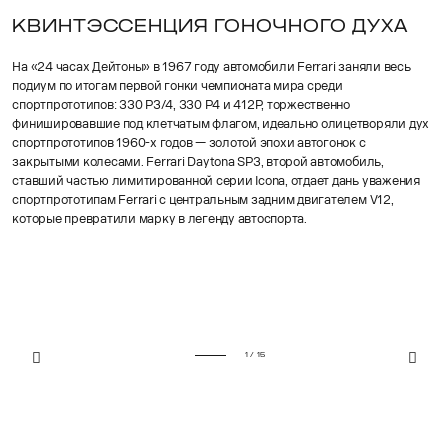
КВИНТЭССЕНЦИЯ ГОНОЧНОГО ДУХА
На «24 часах Дейтоны» в 1967 году автомобили Ferrari заняли весь
подиум по итогам первой гонки чемпионата мира среди
спортпрототипов: 330 P3/4, 330 P4 и 412P, торжественно
финишировавшие под клетчатым флагом, идеально олицетворяли дух
спортпрототипов 1960-х годов — золотой эпохи автогонок с
закрытыми колесами. Ferrari Daytona SP3, второй автомобиль,
ставший частью лимитированной серии Icona, отдает дань уважения
спортпрототипам Ferrari с центральным задним двигателем V12,
которые превратили марку в легенду автоспорта.
1 / 15