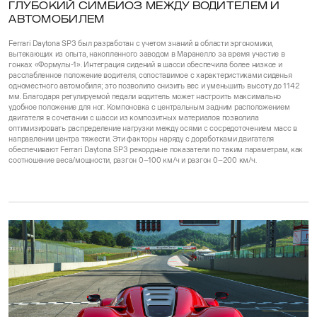
ГЛУБОКИЙ СИМБИОЗ МЕЖДУ ВОДИТЕЛЕМ И
АВТОМОБИЛЕМ
Ferrari Daytona SP3 был разработан с учетом знаний в области эргономики,
вытекающих из опыта, накопленного заводом в Маранелло за время участие в
гонках «Формулы-1». Интеграция сидений в шасси обеспечила более низкое и
расслабленное положение водителя, сопоставимое с характеристиками сиденья
одноместного автомобиля; это позволило снизить вес и уменьшить высоту до 1142
мм. Благодаря регулируемой педали водитель может настроить максимально
удобное положение для ног. Компоновка с центральным задним расположением
двигателя в сочетании с шасси из композитных материалов позволила
оптимизировать распределение нагрузки между осями с сосредоточением масс в
направлении центра тяжести. Эти факторы наряду с доработками двигателя
обеспечивают Ferrari Daytona SP3 рекордные показатели по таким параметрам, как
соотношение веса/мощности, разгон 0–100 км/ч и разгон 0–200 км/ч.