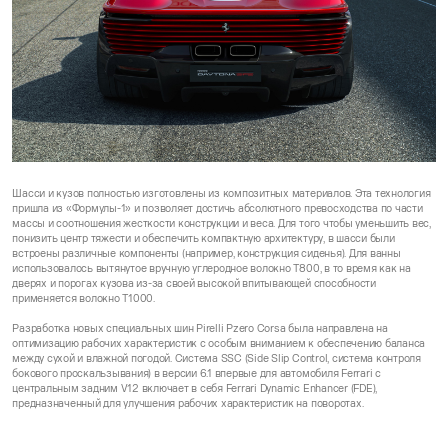
Шасси и кузов полностью изготовлены из композитных материалов. Эта технология
пришла из «Формулы-1» и позволяет достичь абсолютного превосходства по части
массы и соотношения жесткости конструкции и веса. Для того чтобы уменьшить вес,
понизить центр тяжести и обеспечить компактную архитектуру, в шасси были
встроены различные компоненты (например, конструкция сиденья). Для ванны
использовалось вытянутое вручную углеродное волокно T800, в то время как на
дверях и порогах кузова из-за своей высокой впитывающей способности
применяется волокно T1000.
Разработка новых специальных шин Pirelli Pzero Corsa была направлена на
оптимизацию рабочих характеристик с особым вниманием к обеспечению баланса
между сухой и влажной погодой. Система SSC (Side Slip Control, система контроля
бокового проскальзывания) в версии 6.1 впервые для автомобиля Ferrari с
центральным задним V12 включает в себя Ferrari Dynamic Enhancer (FDE),
предназначенный для улучшения рабочих характеристик на поворотах.