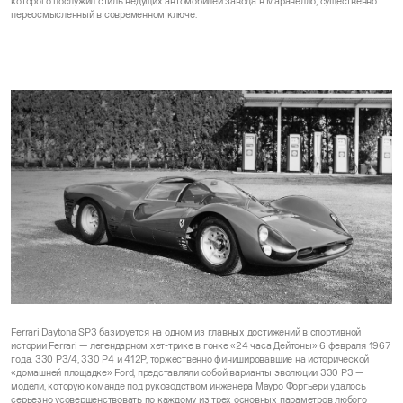
которого послужил стиль ведущих автомобилей завода в Маранелло, существенно
переосмысленный в современном ключе.
Ferrari Daytona SP3 базируется на одном из главных достижений в спортивной
истории Ferrari — легендарном хет-трике в гонке «24 часа Дейтоны» 6 февраля 1967
года. 330 P3/4, 330 P4 и 412P, торжественно финишировавшие на исторической
«домашней площадке» Ford, представляли собой варианты эволюции 330 P3 —
модели, которую команде под руководством инженера Мауро Форгьери удалось
серьезно усовершенствовать по каждому из трех основных параметров любого