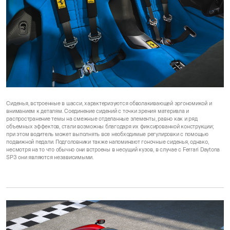
Сиденья, встроенные в шасси, характеризуются обволакивающей эргономикой и
вниманием к деталям. Соединение сидений с точки зрения материала и
распространение темы на смежные отделанные элементы, равно как и ряд
объемных эффектов, стали возможны благодаря их фиксированной конструкции;
при этом водитель может выполнять все необходимые регулировки с помощью
подвижной педали. Подголовники также напоминают гоночные сиденья, однако,
несмотря на то что обычно они встроены в несущий кузов, в случае с Ferrari Daytona
SP3 они являются независимыми.