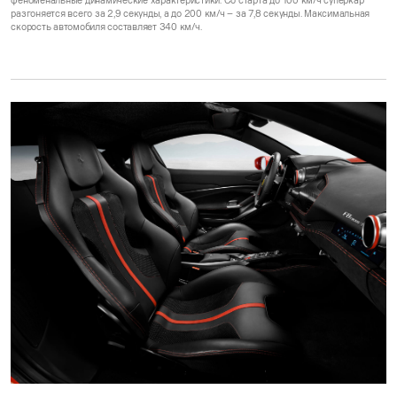
феноменальные динамические характеристики. Со старта до 100 км/ч суперкар
разгоняется всего за 2,9 секунды, а до 200 км/ч – за 7,8 секунды. Максимальная
скорость автомобиля составляет 340 км/ч.