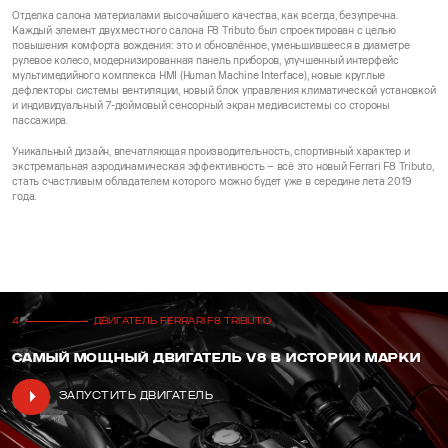
Отделка салона материалами высочайшего качества, как всегда, безупречна.
Каждый элемент двухместного салона F8 Tributo был спроектирован с целью
повышения комфорта вождения: это и обновлённое, уменьшившееся в диаметре
рулевое колесо, модернизированная панель приборов, улучшенный интерфейс
мультимедийного комплекса HMI (Human Machine Interface), новые круглые
дефлекторы системы вентиляции, новый блок управления климатической установкой
и индивидуальный 7-дюймовый сенсорный экран медиасистемы со стороны
пассажира.
Уникальный дизайн, впечатляющая производительность, спортивный характер и
экстремальная аэродинамическая эффективность – всё это новый Ferrari F8 Tributo,
стать счастливым обладателем которого можно будет уже в середине лета 2019
года.
4
ДВИГАТЕЛЬ FERRARI F8 TRIBUTO
САМЫЙ МОЩНЫЙ ДВИГАТЕЛЬ V8 В ИСТОРИИ МАРКИ
Запустить двигатель