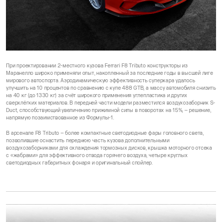
При проектировании 2-местного кузова Ferrari F8 Tributo конструкторы из
Маранелло широко применяли опыт, накопленный за последние годы в высшей лиге
мирового автоспорта. Аэродинамическую эффективность суперкара удалось
улучшить на 10 процентов по сравнению с купе 488 GTB, а массу автомобиля снизить
на 40 кг (до 1330 кг) за счёт широкого применения углепластика и других
сверхлёгких материалов. В передней части модели разместился воздухозаборник S-
Duct, способствующий увеличению прижимной силы в поворотах на 15%, – решение,
напрямую позаимствованное из Формулы-1.
В арсенале F8 Tributo – более компактные светодиодные фары головного света,
позволившие оснастить переднюю часть кузова дополнительными
воздухозаборниками для охлаждения тормозных дисков, крышка моторного отсека
с «жабрами» для эффективного отвода горячего воздуха, четыре круглых
светодиодных габаритных фонаря и оригинальный спойлер.