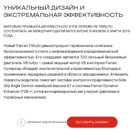
УНИКАЛЬНЫЙ ДИЗАЙН И
ЭКСТРЕМАЛЬНАЯ ЭФФЕКТИВНОСТЬ
МИРОВАЯ ПРЕМЬЕРА ДВУХМЕСТНОГО КУПЕ FERRARI F8 TRIBUTO
СОСТОЯЛАСЬ НА МЕЖДУНАРОДНОМ АВТОСАЛОНЕ В ЖЕНЕВЕ 5 МАРТА 2019
ГОДА.
Новый Ferrari Tributo демонстрирует гармоничное сочетание
безукоризненного стиля с непревзойдённой аэродинамической
эффективностью. Его «сердцем» является 720-сильный бензиновый
двигатель V8 turbo – самый мощный мотор V8 в истории Ferrari.
Суперкар обладает исключительной управляемостью благодаря
применению передовых решений в области аэродинамики. Атаковать
повороты водителю помогает система контроля управляемости Side
Slip Angle Control новейшей версии 6.1 и система Ferrari Dynamic
Enhancer (FDE+), которая индивидуально регулирует давление в
тормозных механизмах.
ОСТАВИТЬ ЗАЯВКУ
FERRARI F8 TRIBUTO В НАЛИЧИИ