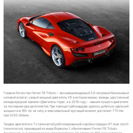
Главное богатство Ferrari F8 Tributo – восьмицилиндровый 3,9-литровый бензиновый
силовой агрегат, самый мощный двигатель V8 в истории марки, трижды удостоенный
международной премии «Двигатель года», а в 2018 году – звания лучшего двигателя
за последние два десятилетия. При помощи турбонаддува удалось добиться удельной
мощности в 185 л/с на литр, а максимальный крутящий момент достигает 770 Нм
при 3250 об/мин.
Тандем двигателя и 7-ступенчатой роботизированной коробки передач (F1 dual clutch
transmission), пришедшей из мира Формулы-1, обеспечивает Ferrari F8 Tributo