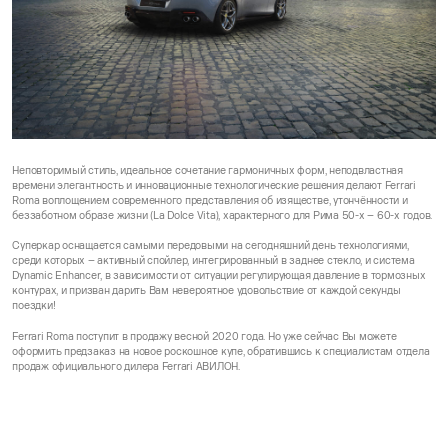
Неповторимый стиль, идеальное сочетание гармоничных форм, неподвластная
времени элегантность и инновационные технологические решения делают Ferrari
Roma воплощением современного представления об изяществе, утончённости и
беззаботном образе жизни (La Dolce Vita), характерного для Рима 50-х – 60-х годов.
Суперкар оснащается самыми передовыми на сегодняшний день технологиями,
среди которых – активный спойлер, интегрированный в заднее стекло, и система
Dynamic Enhancer, в зависимости от ситуации регулирующая давление в тормозных
контурах, и призван дарить Вам невероятное удовольствие от каждой секунды
поездки!
Ferrari Roma поступит в продажу весной 2020 года. Но уже сейчас Вы можете
оформить предзаказ на новое роскошное купе, обратившись к специалистам отдела
продаж официального дилера Ferrari АВИЛОН.