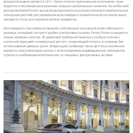
формулой модели является «2+». Салон получил оригинальное исполнение: зоны
водителя и пассажира разграничены мощным центральным тоннелем. На необычной
для автомобилей Ferrari высокой центральной консоли расположился вертикальный
сенсорный дисплей для управления мультимедиа и климатической системой, внизу
находится отсек для хранения мелких предметов.
Для переднего пассажира установлен собственный сенсорный экран небольшого
размера, интерфейс которого удобен и интуитивно понятен. Ferrari Roma оснащается
новым рулевым колесом, 16-дюймовой приборной панелью и особым ключом с
кнопочной функцией «комфортный доступ», позволяющей попасть в суперкар без
использования дверных ручек. Владельцам суперкара также доступны различные
варианты персонализации салона с использованием индивидуальных материалов
отделки и комбинации металлических и глянцевых декоративных вставок.