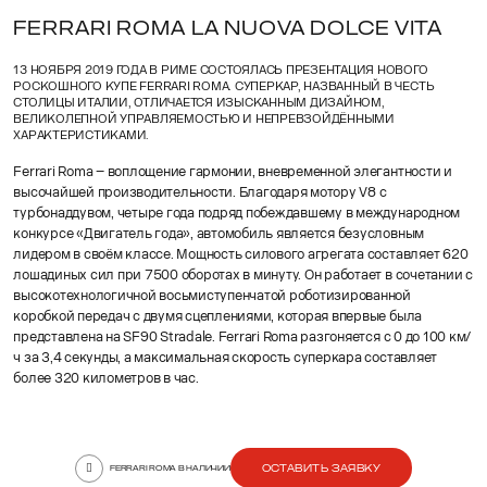
FERRARI ROMA LA NUOVA DOLCE VITA
13 НОЯБРЯ 2019 ГОДА В РИМЕ СОСТОЯЛАСЬ ПРЕЗЕНТАЦИЯ НОВОГО
РОСКОШНОГО КУПЕ FERRARI ROMA. СУПЕРКАР, НАЗВАННЫЙ В ЧЕСТЬ
СТОЛИЦЫ ИТАЛИИ, ОТЛИЧАЕТСЯ ИЗЫСКАННЫМ ДИЗАЙНОМ,
ВЕЛИКОЛЕПНОЙ УПРАВЛЯЕМОСТЬЮ И НЕПРЕВЗОЙДЁННЫМИ
ХАРАКТЕРИСТИКАМИ.
Ferrari Roma – воплощение гармонии, вневременной элегантности и
высочайшей производительности. Благодаря мотору V8 с
турбонаддувом, четыре года подряд побеждавшему в международном
конкурсе «Двигатель года», автомобиль является безусловным
лидером в своём классе. Мощность силового агрегата составляет 620
лошадиных сил при 7500 оборотах в минуту. Он работает в сочетании с
высокотехнологичной восьмиступенчатой роботизированной
коробкой передач с двумя сцеплениями, которая впервые была
представлена на SF90 Stradale. Ferrari Roma разгоняется с 0 до 100 км/
ч за 3,4 секунды, а максимальная скорость суперкара составляет
более 320 километров в час.
ОСТАВИТЬ ЗАЯВКУ
FERRARI ROMA В НАЛИЧИИ