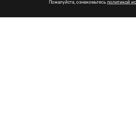
Пожалуйста, ознакомьтесь
политикой и
Своевременная мойка радиаторов системы охлаждения —
обязательное мероприятие при уходе за Вашим автомобил
Ferrari весной
ПОЗВОНИТЬ
Подробнее