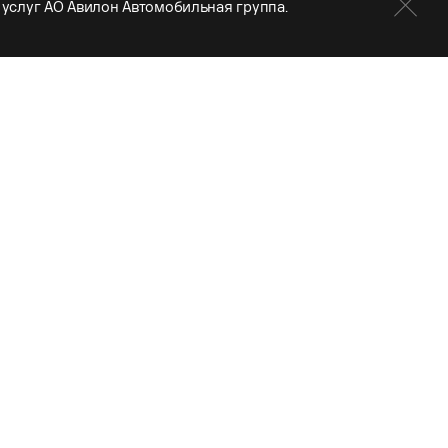
услуг АО Авилон Автомобильная группа.
скошное предложение месяца
Комплексная диагностика с выгодой - 35 000 ₽
ПОЗВОНИТЬ
Подробнее