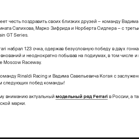
еет честь поздравить своих близких друзей – команду Вадима 
Рината Салихова, Марко Зифрида и Норберта Сидлера – с треть
in GT Series.
ari набрал 123 очка, одержав безусловную победу в двух гонка
евнований и неоднократно побывав на подиумах, в том числе и
ме Moscow Raceway.
оманду Rinaldi Racing и Вадима Савельевича Когая с заслуже
м следующих побед команды!
му вниманию актуальный
модельный ряд Ferrari
в России, а т
ской марки.