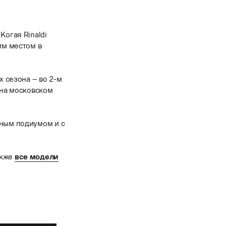
Когая Rinaldi
им местом в
х сезона – во 2-м
 на московском
нным подиумом и с
акже
все модели