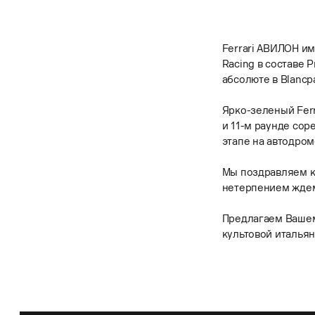
Ferrari АВИЛОН им
Racing в составе 
абсолюте в Blancpa
Ярко-зеленый Ferr
и 11-м раунде сор
этапе на автодро
Мы поздравляем к
нетерпением жде
Предлагаем Ваше
культовой итальян