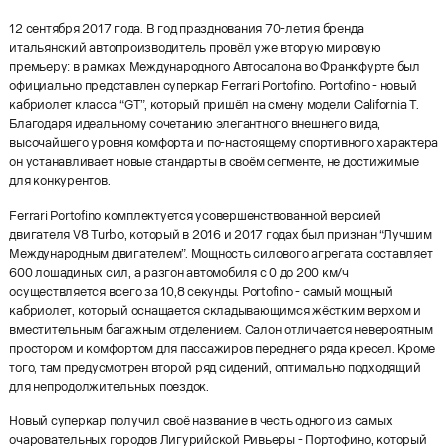
12 сентября 2017 года. В год празднования 70-летия бренда
итальянский автопроизводитель провёл уже вторую мировую
премьеру: в рамках Международного Автосалона во Франкфурте был
официально представлен суперкар Ferrari Portofino. Portofino - новый
кабриолет класса “GT”, который пришёл на смену модели California T.
Благодаря идеальному сочетанию элегантного внешнего вида,
высочайшего уровня комфорта и по-настоящему спортивного характера
он устанавливает новые стандарты в своём сегменте, не достижимые
для конкурентов.
Ferrari Portofino комплектуется усовершенствованной версией
двигателя V8 Turbo, который в 2016 и 2017 годах был признан “Лучшим
Международным двигателем”. Мощность силового агрегата составляет
600 лошадиных сил, а разгон автомобиля с 0 до 200 км/ч
осуществляется всего за 10,8 секунды. Portofino - самый мощный
кабриолет, который оснащается складывающимся жёстким верхом и
вместительным багажным отделением. Салон отличается невероятным
простором и комфортом для пассажиров переднего ряда кресел. Кроме
того, там предусмотрен второй ряд сидений, оптимально подходящий
для непродолжительных поездок.
Новый суперкар получил своё название в честь одного из самых
очаровательных городов Лигурийской Ривьеры - Портофино, который