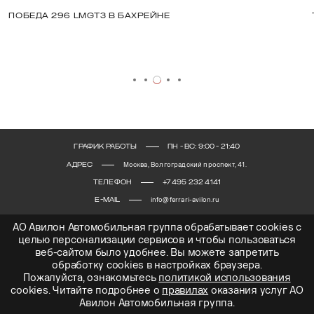
Победа 296 LMGT3 в Бахрейне
ГРАФИК РАБОТЫ
ПН - ВС: 9:00 - 21:40
АДРЕС
Москва, Волгоградский проспект, 41.
ТЕЛЕФОН
+7 495 232 4141
E-MAIL
info@ferrari-avilon.ru
АО Авилон Автомобильная группа обрабатывает cookies с
целью персонализации сервисов и чтобы пользоваться
веб-сайтом было удобнее. Вы можете запретить
обработку сookies в настройках браузера.
Пожалуйста, ознакомьтесь
политикой использования
© 2026 АВИЛОН – официальный дилер Ferrari в России. 2026 Все права защищены.
cookies. Читайте подробнее о
правилах
оказания услуг АО
Копирование материалов запрещено. ОГРН 1027700000151, ИНН 7705133757.
Авилон Автомобильная группа.