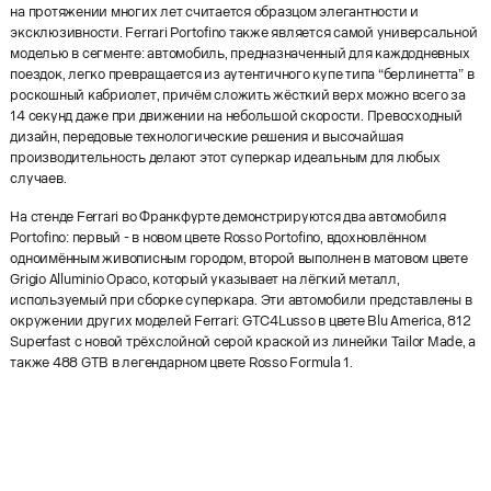
на протяжении многих лет считается образцом элегантности и
эксклюзивности. Ferrari Portofino также является самой универсальной
моделью в сегменте: автомобиль, предназначенный для каждодневных
поездок, легко превращается из аутентичного купе типа “берлинетта” в
роскошный кабриолет, причём сложить жёсткий верх можно всего за
14 секунд даже при движении на небольшой скорости. Превосходный
дизайн, передовые технологические решения и высочайшая
производительность делают этот суперкар идеальным для любых
случаев.
На стенде Ferrari во Франкфурте демонстрируются два автомобиля
Portofino: первый - в новом цвете Rosso Portofino, вдохновлённом
одноимённым живописным городом, второй выполнен в матовом цвете
Grigio Alluminio Opaco, который указывает на лёгкий металл,
используемый при сборке суперкара. Эти автомобили представлены в
окружении других моделей Ferrari: GTC4Lusso в цвете Blu America, 812
Superfast с новой трёхслойной серой краской из линейки Tailor Made, а
также 488 GTB в легендарном цвете Rosso Formula 1.