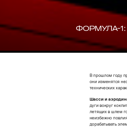
ФОРМУЛА-1:
В прошлом году п
они изменятся нез
технических харак
Шасси и аэроди
дуги вокруг кокпи
летящих в шлем го
неизбежно повлияе
дорабатывать элем