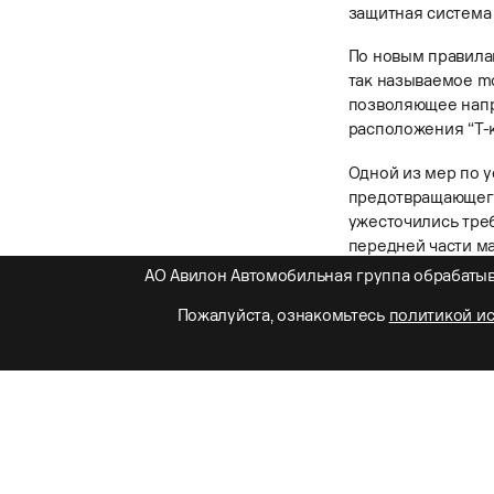
защитная система
По новым правилам
так называемое m
позволяющее напр
расположения “Т-к
Одной из мер по 
предотвращающего 
ужесточились тре
передней части ма
появился пункт о
АО Авилон Автомобильная группа обрабатыв
Двигатель
. Согла
Пожалуйста, ознакомьтесь
политикой и
более суровым - к
При, сократилось 
увеличением его 
С 2018 года были
имеют права испол
сократился - не б