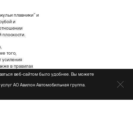
кульи плавники” и
рубой и
 отношении
 плоскости.
,
ме того,
т усиления
акже в правилах
.
ваться веб-сайтом было удобнее. Вы можете
езоне станет еще
услуг АО Авилон Автомобильная группа.
он из 21 Гран-
иметь дело с 40%
- команды не
и, расход также
вкам также стали