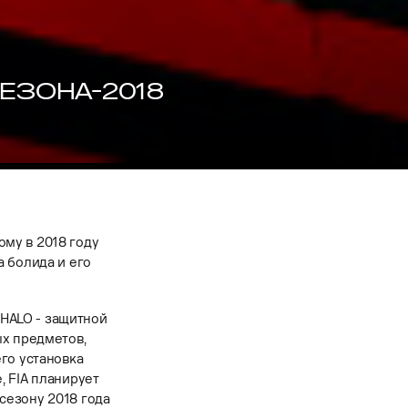
СЕЗОНА-2018
му в 2018 году
 болида и его
HALO - защитной
ых предметов,
го установка
, FIA планирует
 сезону 2018 года