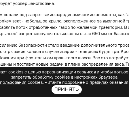
 будет усовершенствована.
 попали под запрет такие аэродинамические элементы, как “а
onkey seat - небольшое крыло, расположенное за выхлопной т
авлять поток отработанных газов по желаемой траектории. В
рыльев” запрет коснулся только зоны выше 650 мм от базовой
усилению безопасности стало введение дополнительного троса
отрывание колеса в случае аварии - теперь их будет три. Кро
бования при фронтальном краш-тесте шасси. Все это потребуе
шины и поставит новые задачи в плане распределения веса. Т
 размещении в передней части машины камеры на 360 градусов
ает cookies с целью персонализации сервисов и чтобы пользо
запретить обработку сookies в настройках браузера.
сно новым правилам формат использования моторов в новом с
спользования
cookies. Читайте подробнее о
правилах
оказания 
оличество двигателей, которые можно использовать за весь сез
ПРИНЯТЬ
с четырех до трех, что означает, что каждой команде придется 
пробега.
 введены более жесткие ограничения по использованию масла 
ьзовать более одного вида масла в двигателе по ходу Гран-Пр
олее 0,6 литра на каждые 100 км. Требования к силовым устано