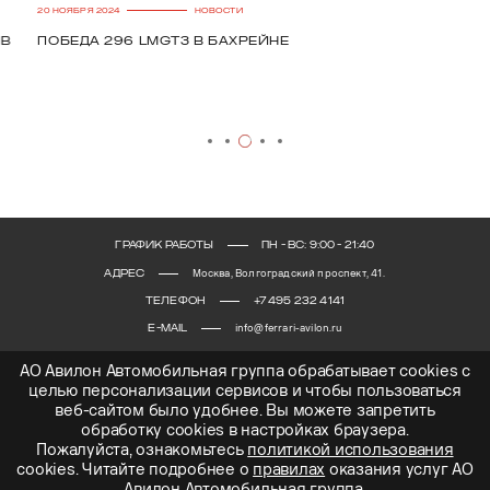
20 НОЯБРЯ 2024
НОВОСТИ
Победа 296 LMGT3 в Бахрейне
ГРАФИК РАБОТЫ
ПН - ВС: 9:00 - 21:40
АДРЕС
Москва, Волгоградский проспект, 41.
ТЕЛЕФОН
+7 495 232 4141
E-MAIL
info@ferrari-avilon.ru
АО Авилон Автомобильная группа обрабатывает cookies с
целью персонализации сервисов и чтобы пользоваться
веб-сайтом было удобнее. Вы можете запретить
обработку сookies в настройках браузера.
Пожалуйста, ознакомьтесь
политикой использования
© 2026 АВИЛОН – официальный дилер Ferrari в России. 2026 Все права защищены.
cookies. Читайте подробнее о
правилах
оказания услуг АО
Копирование материалов запрещено. ОГРН 1027700000151, ИНН 7705133757.
Авилон Автомобильная группа.