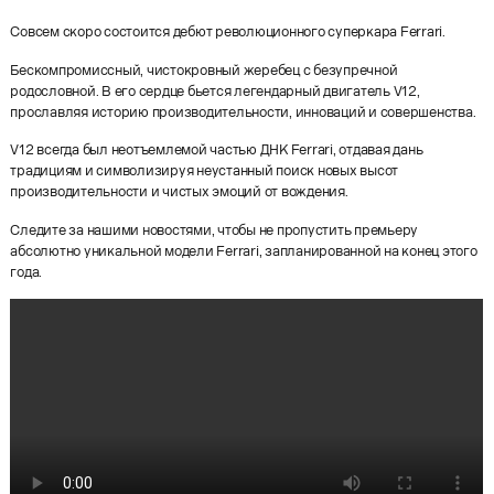
Совсем скоро состоится дебют революционного суперкара Ferrari.
Бескомпромиссный, чистокровный жеребец с безупречной
родословной. В его сердце бьется легендарный двигатель V12,
прославляя историю производительности, инноваций и совершенства.
V12 всегда был неотъемлемой частью ДНК Ferrari, отдавая дань
традициям и символизируя неустанный поиск новых высот
производительности и чистых эмоций от вождения.
Следите за нашими новостями, чтобы не пропустить премьеру
абсолютно уникальной модели Ferrari, запланированной на конец этого
года.