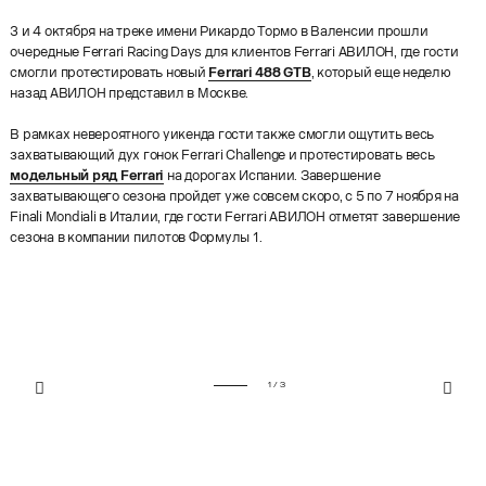
3 и 4 октября на треке имени Рикардо Тормо в Валенсии прошли
очередные Ferrari Racing Days для клиентов Ferrari АВИЛОН, где гости
смогли протестировать новый
Ferrari 488 GTB
, который еще неделю
назад АВИЛОН представил в Москве.
В рамках невероятного уикенда гости также смогли ощутить весь
захватывающий дух гонок Ferrari Challenge и протестировать весь
модельный ряд Ferrari
на дорогах Испании. Завершение
захватывающего сезона пройдет уже совсем скоро, с 5 по 7 ноября на
Finali Mondiali в Италии, где гости Ferrari АВИЛОН отметят завершение
сезона в компании пилотов Формулы 1.
1 / 3