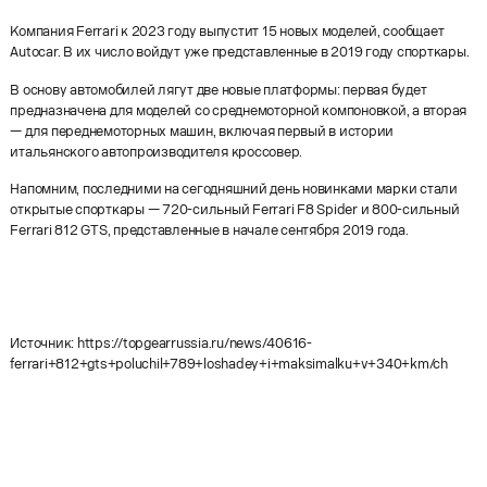
Компания Ferrari к 2023 году выпустит 15 новых моделей, сообщает
Autocar. В их число войдут уже представленные в 2019 году спорткары.
В основу автомобилей лягут две новые платформы: первая будет
предназначена для моделей со среднемоторной компоновкой, а вторая
— для переднемоторных машин, включая первый в истории
итальянского автопроизводителя кроссовер.
Напомним, последними на сегодняшний день новинками марки стали
открытые спорткары — 720-сильный Ferrari F8 Spider и 800-сильный
Ferrari 812 GTS, представленные в начале сентября 2019 года.
Источник: https://topgearrussia.ru/news/40616-
ferrari+812+gts+poluchil+789+loshadey+i+maksimalku+v+340+km/ch