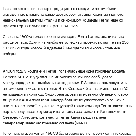
На заре автогонок на старт традиционно выходили автомобили,
окрашенные в национальные цвета своей страны. Красный является
национальным цветом Италии и синонимом команды Ferrari еще со
времен первого участника Гран-При - 125 F1.
С начала 1960-х годов гоночная империя Ferrari стала значительно
расширяться. Одним из наиболее успешных проектов стал Ferrari 250
GTO 1962 года, который в дальнейшем одержал многочисленные
победы.
К 1964 году у компании Ferrari появилась еще одна гоночная модель -
Ferrari 250 LM. К удивлению мирового гоночного сообщества,
международная автомобильная федерация FIA отказалась допустить
автомобиль к участию в гонке. Энцо Феррари был возмущен, когда ACI
не поддержал команду. Энцо среагировал мгновенно. Он вернул свою
лицензию ACI и поклялся никогда больше не участвовать в гонках в
цвете "rosso corsa", и уже в следующей гонке команда Ferrari оказалась
верна слову своего руководителя. Гонка состоялась в Уоткинс-Глен в
Северной Америке, где вместо Ferrari была представлена
североамериканская гоночная команда (NART).
Гоночная ливрея Ferrari 158 V8 была совершенно новой - синяя окраска