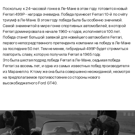
Поскольку к 24-часовой гонке в Ле-Мане в этом году готовится новый
Ferrari 499P - награда очевидна. Победа принесет Ferrari 10-й по счёту
триумф в Ле-Мане. В этом году победа была бы особенно значимой.
Самой знаменитой в мире гонке спортивных автомобилей, в которой
Ferrari доминировала в начале 1960-х годов, исполняется 100 лет.
Победа станет большой заявкой для новейшего автомобиля Ferrari,
первого непосредственного претендента компании на победу в Ле-Мане
за последние 50 лет. Тем не менее, гибридный 499P будет стремиться
повторить славу, которую получила Ferrari в 1965 году.
Это была шестая подряд победа Ferrari в Ле-Мане, седьмая победа
Ferrari за восемь лет, и одна из самых известных побед производителя
из Маранелло. К тому же она была совершенно неожиданной, несмотря
на предполагаемое противостояние со стороны нового
высокобюджетного Ford GT40.