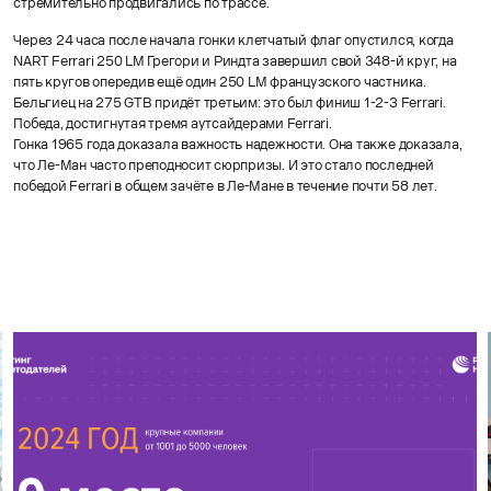
стремительно продвигались по трассе.
Через 24 часа после начала гонки клетчатый флаг опустился, когда
NART Ferrari 250 LM Грегори и Риндта завершил свой 348-й круг, на
пять кругов опередив ещё один 250 LM французского частника.
Бельгиец на 275 GTB придёт третьим: это был финиш 1-2-3 Ferrari.
Победа, достигнутая тремя аутсайдерами Ferrari.
Гонка 1965 года доказала важность надежности. Она также доказала,
что Ле-Ман часто преподносит сюрпризы. И это стало последней
победой Ferrari в общем зачёте в Ле-Мане в течение почти 58 лет.