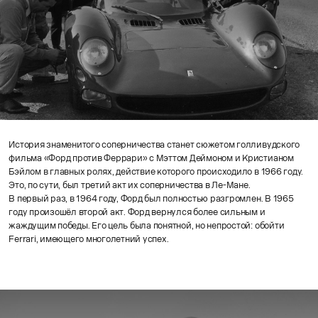
История знаменитого соперничества станет сюжетом голливудского
фильма «Форд против Феррари» с Мэттом Деймоном и Кристианом
Бэйлом в главных ролях, действие которого происходило в 1966 году.
Это, по сути, был третий акт их соперничества в Ле-Мане.
В первый раз, в 1964 году, Форд был полностью разгромлен. В 1965
году произошёл второй акт. Форд вернулся более сильным и
жаждущим победы. Его цель была понятной, но непростой: обойти
Ferrari, имеющего многолетний успех.