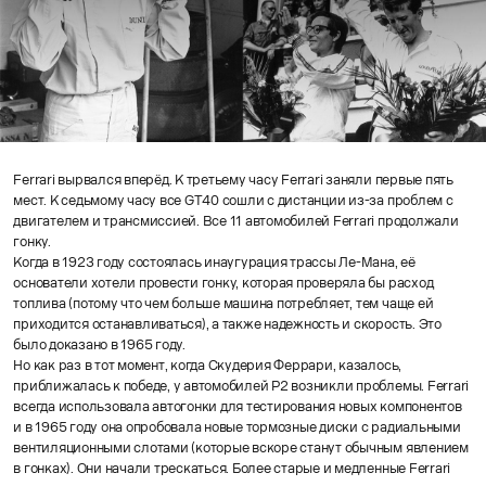
Ferrari вырвался вперёд. К третьему часу Ferrari заняли первые пять
мест. К седьмому часу все GT40 сошли с дистанции из-за проблем с
двигателем и трансмиссией. Все 11 автомобилей Ferrari продолжали
гонку.
Когда в 1923 году состоялась инаугурация трассы Ле-Мана, её
основатели хотели провести гонку, которая проверяла бы расход
топлива (потому что чем больше машина потребляет, тем чаще ей
приходится останавливаться), а также надежность и скорость. Это
было доказано в 1965 году.
Но как раз в тот момент, когда Скудерия Феррари, казалось,
приближалась к победе, у автомобилей P2 возникли проблемы. Ferrari
всегда использовала автогонки для тестирования новых компонентов
и в 1965 году она опробовала новые тормозные диски с радиальными
вентиляционными слотами (которые вскоре станут обычным явлением
в гонках). Они начали трескаться. Более старые и медленные Ferrari