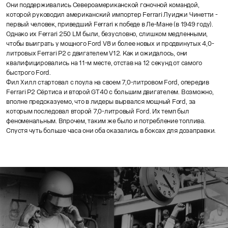
Они поддерживались Североамериканской гоночной командой,
которой руководил американский импортер Ferrari Луиджи Чинетти -
первый человек, приведший Ferrari к победе в Ле-Мане (в 1949 году).
Однако их Ferrari 250 LM были, безусловно, слишком медленными,
чтобы выиграть у мощного Ford V8 и более новых и продвинутых 4,0-
литровых Ferrari P2 с двигателем V12. Как и ожидалось, они
квалифицировались на 11-м месте, отстав на 12 секунд от самого
быстрого Ford.
Фил Хилл стартовал с поула на своем 7,0-литровом Ford, опередив
Ferrari P2 Сёртиса и второй GT40 с большим двигателем. Возможно,
вполне предсказуемо, что в лидеры вырвался мощный Ford, за
которым последовал второй 7,0-литровый Ford. Их темп был
феноменальным. Впрочем, таким же было и потребление топлива.
Спустя чуть больше часа они оба оказались в боксах для дозаправки.