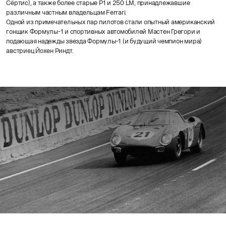
Сёртис), а также более старые P1 и 250 LM, принадлежавшие
различным частным владельцам Ferrari.
Одной из примечательных пар пилотов стали опытный американский
гонщик Формулы-1 и спортивных автомобилей Мастен Грегори и
подающая надежды звезда Формулы-1 (и будущий чемпион мира)
австриец Йохен Риндт.