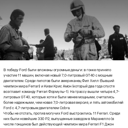
В победу Ford были вложены огромные деньги: в гонке приняло
участие 11 машин, включая новый 7,0-литровый GT40 с мощным
двигателем. Среди пилотов были американец Фил Хилл (бывший
чемпион мира Ferrari) и Киви Крис Амон (который два года спустя
возглавит команду Ferrari Формулы-1). На трассу вышли четыре 4,7-
литровых GT40, которые хотя и были менее мощными, считались
более надежными, чем новая 7,0-литровая версия, и пять автомобилей
Ford с 4,7-литровым двигателем Cobra.
Чтобы не отстать, против могучих Ford выстроились 11 Ferrari. Среди
них были новейшие 330 P2, выпущенные заводом в Маранелло (в
числе гонщиков был действующий чемпион мира Ferrari F1 Джон