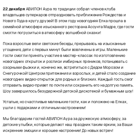
22 декабря
АВИЛОН Аура по традиции собрал членов клуба
владельцев суперкаров отпраздновать приближение Рождества и
Нового Года в кругу друзей! В этом году новогодняя Елка прошла в
семейной атмосфере изысканного ресторана Ассунта Мадре, где гости
смогли погрузиться в атмосферу волшебной сказки!
Пока взрослые вели светские беседы, прерываясь на изысканные
угощения, дети с первых минут были вовлечены в игры. Маленькие
гости смогли принять участие в мастер-классах по изготовлению
новогодних открыток и росписи имбирных пряников, потанцевать с
озорными фьокки и, конечно же, встретиться с Дедом Морозом и
Снегурочкой! Центром притяжения и взрослых, и детей стало создание
новогодних видео-открыток для родных и близких. Каждый гость смог
отправить видео-привет по почте или сохранить его на долгую память.
Шоу завершилось безудержной детской дискотекой и бумажным шоу!
Усталые, но счастливые маленькие гости, как и положено на Елках,
ушли с подарками и отличным настроением!
Мы благодарим гостей АВИЛОН Аура за дружескую атмосферу, за
детские улыбки, которые делают наш праздник таким ярким, за Ваши
искренние эмоции и хорошее настроение! До новых встреч!