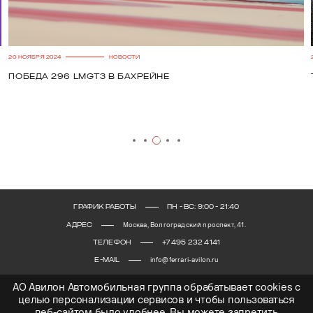
20 НОЯБРЯ 2024
НОВОСТИ
Победа 296 LMGT3 в Бахрейне
ГРАФИК РАБОТЫ
ПН - ВС: 9:00 - 21:40
АДРЕС
Москва, Волгоградский проспект, 41.
ТЕЛЕФОН
+7 495 232 4141
E-MAIL
info@ferrari-avilon.ru
АО Авилон Автомобильная группа обрабатывает cookies с
целью персонализации сервисов и чтобы пользоваться
веб-сайтом было удобнее. Вы можете запретить