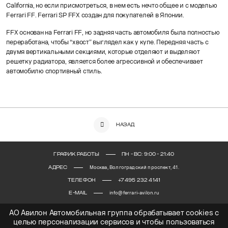
California, но если присмотреться, в нем есть нечто общее и с моделью
Ferrari FF. Ferrari SP FFX создан для покупателей в Японии.
FFX основан на Ferrari FF, но задняя часть автомобиля была полностью
переработана, чтобы “хвост” выглядел как у купе. Передняя часть с
двумя вертикальными секциями, которые отделяют и выделяют
решетку радиатора, является более агрессивной и обеспечивает
автомобилю спортивный стиль.
Назад
ГРАФИК РАБОТЫ
ПН - ВС: 9:00 - 21:40
АДРЕС
Москва, Волгоградский проспект, 41.
ТЕЛЕФОН
+7 495 232 4141
E-MAIL
info@ferrari-avilon.ru
АО Авилон Автомобильная группа обрабатывает cookies с
целью персонализации сервисов и чтобы пользоваться