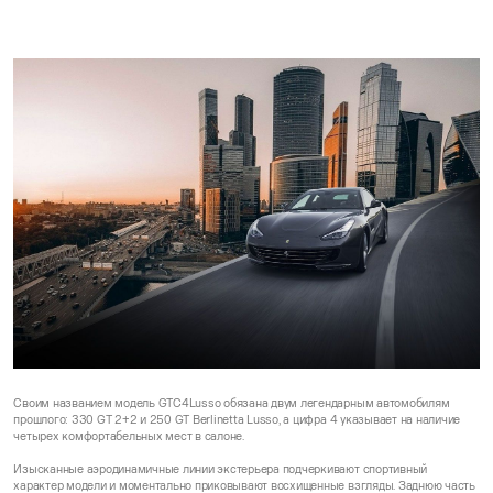
Своим названием модель GTC4Lusso обязана двум легендарным автомобилям
прошлого: 330 GT 2+2 и 250 GT Berlinetta Lusso, а цифра 4 указывает на наличие
четырех комфортабельных мест в салоне.
Изысканные аэродинамичные линии экстерьера подчеркивают спортивный
характер модели и моментально приковывают восхищенные взгляды. Заднюю часть