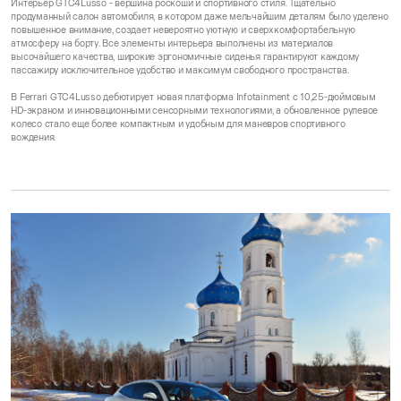
Интерьер GTC4Lusso - вершина роскоши и спортивного стиля. Тщательно
продуманный салон автомобиля, в котором даже мельчайшим деталям было уделено
повышенное внимание, создает невероятно уютную и сверхкомфортабельную
атмосферу на борту. Все элементы интерьера выполнены из материалов
высочайшего качества, широкие эргономичные сиденья гарантируют каждому
пассажиру исключительное удобство и максимум свободного пространства.
В Ferrari GTC4Lusso дебютирует новая платформа Infotainment с 10,25-дюймовым
HD-экраном и инновационными сенсорными технологиями, а обновленное рулевое
колесо стало еще более компактным и удобным для маневров спортивного
вождения.