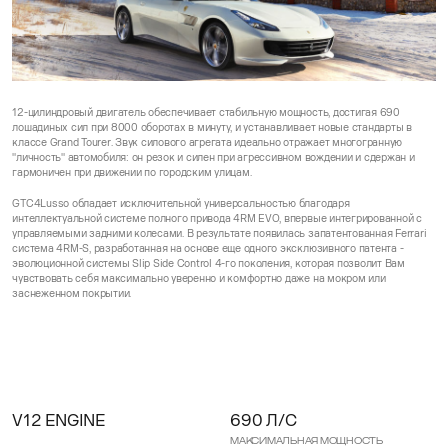
12-цилиндровый двигатель обеспечивает стабильную мощность, достигая 690
лошадиных сил при 8000 оборотах в минуту, и устанавливает новые стандарты в
классе Grand Tourer. Звук силового агрегата идеально отражает многогранную
"личность" автомобиля: он резок и силен при агрессивном вождении и сдержан и
гармоничен при движении по городским улицам.
GTC4Lusso обладает исключительной универсальностью благодаря
интеллектуальной системе полного привода 4RM EVO, впервые интегрированной с
управляемыми задними колесами. В результате появилась запатентованная Ferrari
система 4RM-S, разработанная на основе еще одного эксклюзивного патента -
эволюционной системы Slip Side Control 4-го поколения, которая позволит Вам
чувствовать себя максимально уверенно и комфортно даже на мокром или
заснеженном покрытии.
V12 ENGINE
690 Л/С
Максимальная мощность